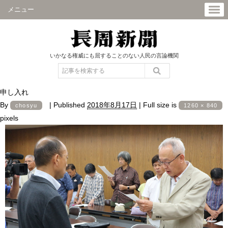
メニュー
いかなる権威にも屈することのない人民の言論機関
申し入れ
By
|
Published
2018年8月17日
|
Full size is
chosyu
1260 × 840
pixels