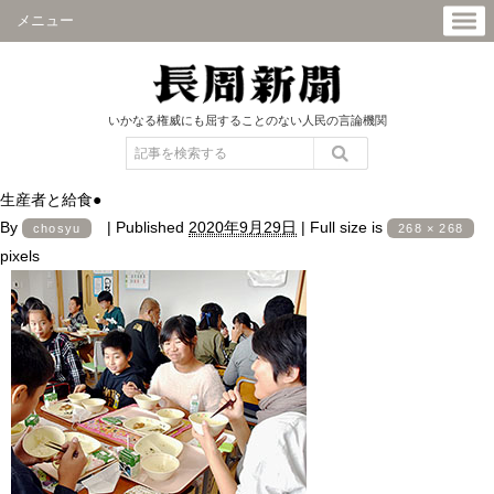
メニュー
いかなる権威にも屈することのない人民の言論機関
生産者と給食●
By
|
Published
2020年9月29日
|
Full size is
chosyu
268 × 268
pixels