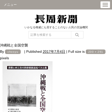
メニュー
いかなる権威にも屈することのない人民の言論機関
沖縄戦と全国空襲
By
|
Published
2017年7月4日
|
Full size is
chosyu
200 × 291
pixels