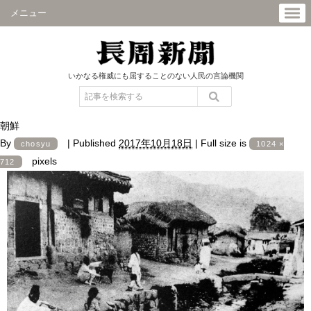
メニュー
いかなる権威にも屈することのない人民の言論機関
朝鮮
By
|
Published
2017年10月18日
|
Full size is
chosyu
1024 ×
pixels
712