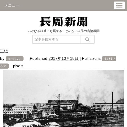
メニュー
いかなる権威にも屈することのない人民の言論機関
工場
By
|
Published
2017年10月18日
|
Full size is
chosyu
1181 ×
pixels
772