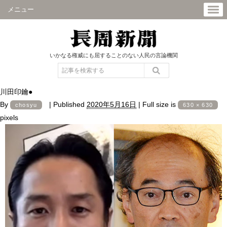
メニュー
いかなる権威にも屈することのない人民の言論機関
川田印鑰●
By
|
Published
2020年5月16日
|
Full size is
chosyu
630 × 630
pixels