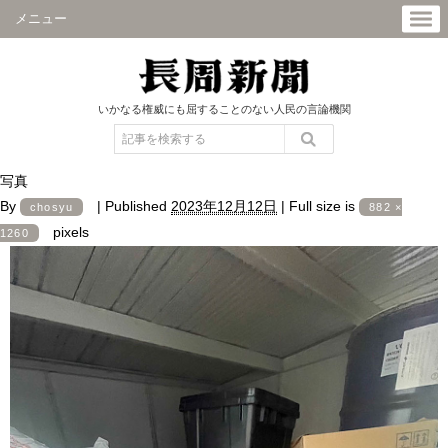
メニュー
いかなる権威にも屈することのない人民の言論機関
写真
By
|
Published
2023年12月12日
|
Full size is
chosyu
882 ×
pixels
1260