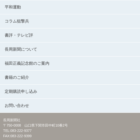
平和運動
コラム狙撃兵
書評・テレビ評
長周新聞について
福田正義記念館のご案内
書籍のご紹介
定期購読申し込み
お問い合わせ
長周新聞社
〒750-0008 山口県下関市田中町10番2号
TEL:083-222-9377
FAX:083-222-9399