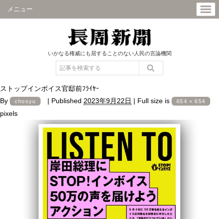
メニュー
いかなる権威にも屈することのない人民の言論機関
ストップインボイス官邸前ﾌﾗｲﾔｰ
By
|
Published
2023年9月22日
|
Full size is
chosyu
654 × 654
pixels