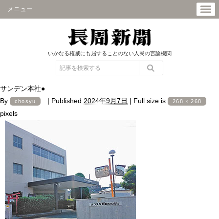
メニュー
いかなる権威にも屈することのない人民の言論機関
サンデン本社●
By
|
Published
2024年9月7日
|
Full size is
chosyu
268 × 268
pixels