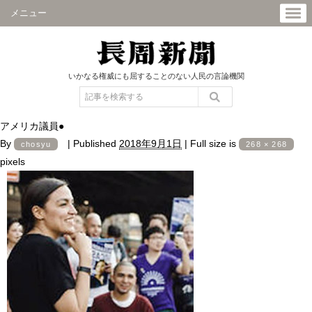
メニュー
いかなる権威にも屈することのない人民の言論機関
アメリカ議員●
By
|
Published
2018年9月1日
|
Full size is
chosyu
268 × 268
pixels