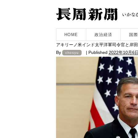
HOME
政治経済
国際
アキリーノ米インド太平洋軍司令官と岸田首
By
|
Published
2022年10月6
chosyu