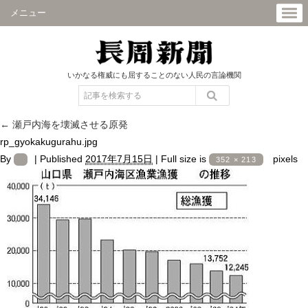
メニュー
いかなる権威にも屈することのない人民の言論機関
←
瀬戸内海を壊滅させる原発
rp_gyokakugurahu.jpg
By
|
Published
2017年7月15日
|
Full size is
pixels
352 × 213