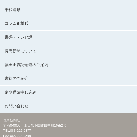
平和運動
コラム狙撃兵
書評・テレビ評
長周新聞について
福田正義記念館のご案内
書籍のご紹介
定期購読申し込み
お問い合わせ
長周新聞社
〒750-0008 山口県下関市田中町10番2号
TEL:083-222-9377
FAX:083-222-9399