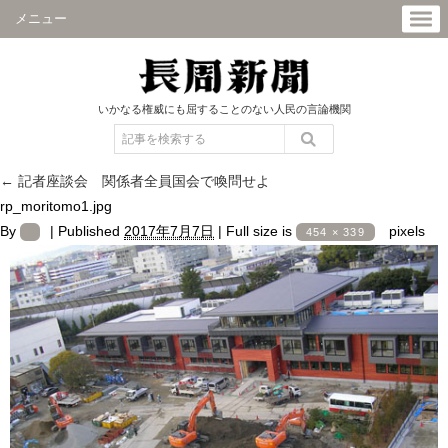
メニュー
いかなる権威にも屈することのない人民の言論機関
←
記者座談会 関係者全員国会で喚問せよ
rp_moritomo1.jpg
By
|
Published
2017年7月7日
|
Full size is
pixels
454 × 339