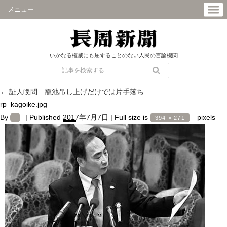
メニュー
いかなる権威にも屈することのない人民の言論機関
←
証人喚問 籠池吊し上げだけでは片手落ち
rp_kagoike.jpg
By
|
Published
2017年7月7日
|
Full size is
pixels
394 × 271