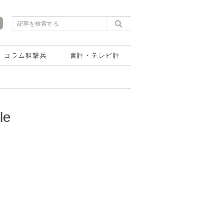
コラム狙撃兵
書評・テレビ評
tle