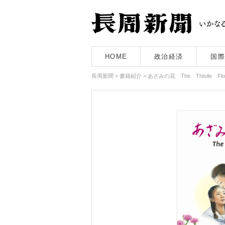
HOME
政治経済
国際
長周新聞
>
書籍紹介
>
あざみの花 The Thistle Flo