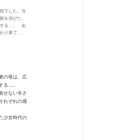
投下した。当
能を浴びた。
する…。 あ
わり果て…
者の母は、広
する…。
表せない辛さ
それぞれの感
た少女時代の