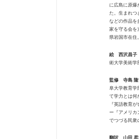
に広島に原爆
た。生まれつ
などの作品を
家を守る会を
県岩国市在住
絵 西沢昌
術大学美術学
監修 寺島 
阜大学教育学
て学力とは何
『英語教育が
ー『アメリカン
でつづる民衆
翻訳 山田 