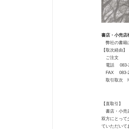
書店・小売店
弊社の書籍は
【取次経由】
ご注文
電話 083-22
FAX 083-22
取引取次 地
【直取引】
書店・小売店
双方にとって
ていただいて