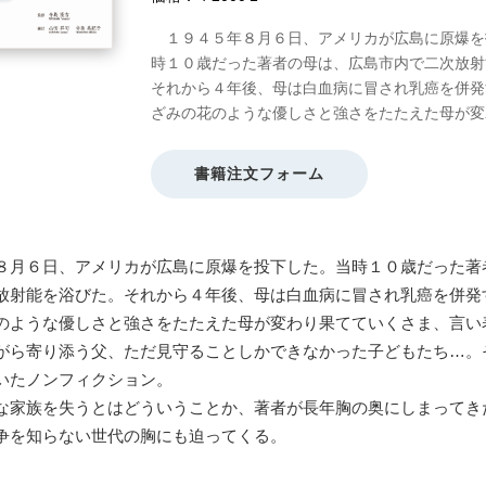
１９４５年８月６日、アメリカが広島に原爆を
時１０歳だった著者の母は、広島市内で二次放射
それから４年後、母は白血病に冒され乳癌を併発
ざみの花のような優しさと強さをたたえた母が変
書籍注文フォーム
月６日、アメリカが広島に原爆を投下した。当時１０歳だった著
放射能を浴びた。それから４年後、母は白血病に冒され乳癌を併発
ような優しさと強さをたたえた母が変わり果てていくさま、言い
がら寄り添う父、ただ見守ることしかできなかった子どもたち…。
いたノンフィクション。
家族を失うとはどういうことか、著者が長年胸の奥にしまってき
争を知らない世代の胸にも迫ってくる。