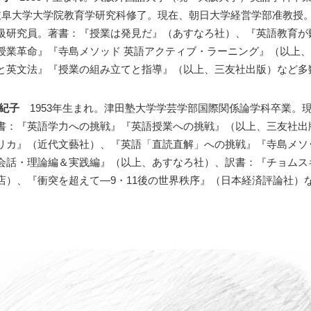
岐阜大学大学院教育学研究科修了。現在、朝日大学経営学部准教授
級研究員。著書：『授業は発見だ』（あすなろ社）、『英語教育が
授業革命』『寺島メソッド 英語アクティブ・ラーニング』（以上
と英文法』『授業の組み立てと指導』（以上、三友社出版）など多
美紀子
1953年生まれ。津田塾大学学芸学部国際関係論学科卒業。
書：『英語学力への挑戦』『英語授業への挑戦』（以上、三友社出
リカ』（近代文藝社）、『英語「直読直解」への挑戦』『寺島メソ
会話・理論編＆実践編』（以上、あすなろ社）、訳書：『チョムス
店）、『衝突を超えて―9・11後の世界秩序』（日本経済評論社）