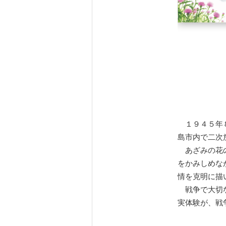
１９４５年８
島市内で二次
あざみの花の
をかみしめな
情を克明に描
戦争で大切な
実体験が、戦