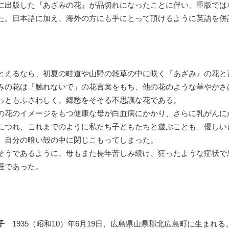
に出版した『あざみの花』が品切れになったことに伴い、重版では
た。日本語に加え、海外の方にも手にとって頂けるように英語を併
とえるなら、初夏の畦道や山野の雑草の中に咲く『あざみ』の花と
みの花は「触れないで」の花言葉をもち、他の花のような華やかさ
っともふさわしく、郷愁をそそる不思議な花である。
花のイメージをもつ健康な母が白血病にかかり、さらに乳がんに
につれ、これまでのように私たち子どもたちと遊ぶことも、優しい
、自分の暗い殻の中に閉じこもってしまった。
うであるように、母もまた長年苦しみ続け、狂ったような症状で
涯であった。
豊子
1935（昭和10）年6月19日、広島県山県郡北広島町に生まれる