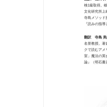
検1級取得。
文化研究所上
寺島メソッド
『読みの指導
翻訳 寺島 
名誉教授。著
クで読むアメ
室」魔法の英
論』（明石書