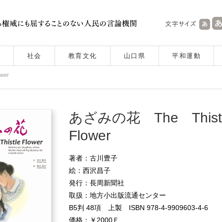
社会
教育文化
山口県
平和運動
wer
あざみの花 The This
Flower
著者：古川豊子
絵：西沢昌子
発行：長周新聞社
取扱：地方小出版流通センター
B5判 48項 上製 ISBN 978-4-9909603-4-6
価格：￥2000Ｅ