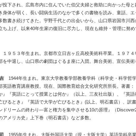
が投下され、広島市内に住んでいた伯父夫婦と救助に向かった母と
き身体が弱く、長い闘病生活のなかで多くの書物を読み、童話、エ
多数書き続けてきた。宇野千代との出会いから、山口県岩国市川西
立ち上げ、以来40年生家の復旧に尽力し、現在も維持・管理に努め
。
子
１９５３年生まれ。京都市立日吉ヶ丘高校美術科卒業。１９７４
部を中退し、山口県の劇団はぐるま座に入団。舞台美術、宣伝美術
隆吉
1944年生まれ。東京大学教養学部教養学科（科学史・科学哲
部英語教育講座教授。現在、国際教育総合文化研究所所長。著書：
か』『英語にとって授業とは何か』（以上、三友社出版）、『英語
亡びるとき』『英語で大学が亡びるとき』(以上、明石書店）、訳
ドリームの終わり―富と権力を集中させる10の原理』（Discover
のアメリカ史』上下巻（明石書店）など多数。
昇司
1955年生まれ。大阪外国語大学（現・大阪大学）英語学科卒