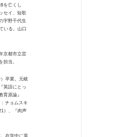
姉を亡くし
ッセイ、短歌
の宇野千代生
ている。山口
年京都市立芸
を担当。
学）卒業。元岐
『英語にとっ
教育原論』
書：チョムスキ
21）、『肉声
業。在学中に英