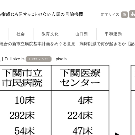
社会
教育文化
山口県
平和運動
統合の新市立病院基本計画をめぐる意見 病床削減で何が起きるか【記
日
|
Full size is
pixels
1033 × 573