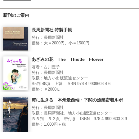
新刊のご案内
長周新聞社 特製手帳
発行：長周新聞社
価格：大＝2000円、小＝1500円
あざみの花 The Thistle Flower
著者：古川豊子
発行：長周新聞社
取扱：地方小出版流通センター
B5判 48項 上製 ISBN 978-4-9909603-4-6
価格：￥2000Ｅ
海に生きる 本州最西端・下関の漁業密着ルポ
発行：長周新聞社
取扱：長周新聞社、地方小出版流通センター
Ｂ５判 ５２頁 帯付き ISBN 978-4-9909603-3-9
価格：1,600円＋税