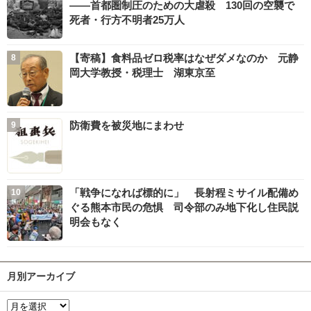
――首都圏制圧のための大虐殺 130回の空襲で
死者・行方不明者25万人
【寄稿】食料品ゼロ税率はなぜダメなのか 元静
岡大学教授・税理士 湖東京至
防衛費を被災地にまわせ
「戦争になれば標的に」 長射程ミサイル配備め
ぐる熊本市民の危惧 司令部のみ地下化し住民説
明会もなく
月別アーカイブ