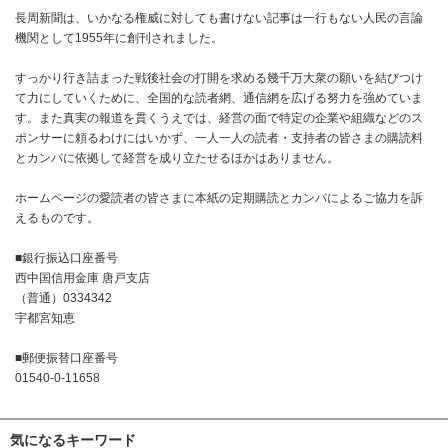
長周新聞は、いかなる権威に対しても書けない記事は一行もない人民の言論
機関として1955年に創刊されました。
すっかり行き詰まった戦後社会の打開を求める幾千万大衆の願いを結びつけ
て力にしていくために、全国的な読者網、通信網を広げる努力を強めていま
す。また真実の報道を貫くうえでは、経営の面で特定の企業や組織などのス
ポンサーに頼るわけにはいかず、一人一人の読者・支持者の皆さまの購読料
とカンパに依拠して経営を成り立たせるほかはありません。
ホームページの愛読者の皆さまに本紙の定期購読とカンパによるご協力を訴
えるものです。
■銀行振込口座番号
西中国信用金庫 唐戸支店
（普通）0334342
宇都宮知恵
■郵便振替口座番号
01540-0-11658
気になるキーワード