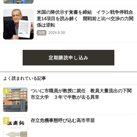
米国の降伏示す覚書を締結 イラン戦争停戦合
意14項目を読み解く 開戦前と比べ交渉の力関
係は逆転
2026.6.30
国際
定期購読申し込み
よく読まれている記事
ついに市職員が教授に就任 教員大量流出の下関
市立大学 ３年で半数が去る異常
存立危機事態呼び込む高市早苗