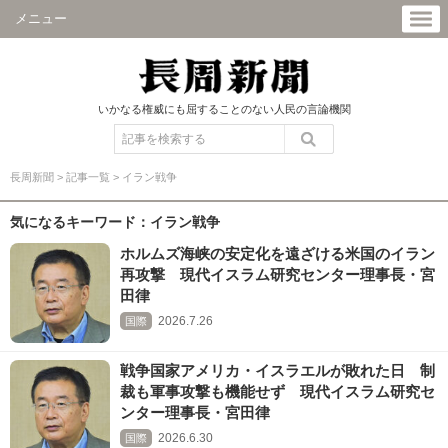
メニュー
いかなる権威にも屈することのない人民の言論機関
長周新聞
>
記事一覧
>
イラン戦争
気になるキーワード：イラン戦争
ホルムズ海峡の安定化を遠ざける米国のイラン
再攻撃 現代イスラム研究センター理事長・宮
田律
2026.7.26
国際
戦争国家アメリカ・イスラエルが敗れた日 制
裁も軍事攻撃も機能せず 現代イスラム研究セ
ンター理事長・宮田律
2026.6.30
国際