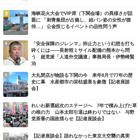
海峡花火大会でVIP席（下関会場）の異様さが話
題に 「刺青集団が占拠し、紐パン姿の女性が接
待…」 公金投じるイベントの品性問う声
「安全保障のジレンマ」抑止力という幻想を打ち
砕くには――長射程ミサイル配備の熊本から問
う 超党派「人道外交議連」事務局長・伊勢崎賢
治
大丸閉店が物語る下関の今 来年8月で77年の歴
史に幕 水産都市の栄枯盛衰を象徴【記者座談
会】
れいわ新選組次のステージへ 7年で積み上げた草
の根の力 山本太郎引退は終わりではない 与野
党茶番の国政揺らせ【記者座談会】
【記者座談会】語れなかった東京大空襲の真実