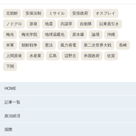
北朝鮮
安保法制
ミサイル
安倍政府
オスプレイ
ノドグロ
原発
地震
共謀罪
自衛隊
以東底引き
梅光
梅光学院
地球温暖化
原水爆
論壇
沖縄
米軍
朝鮮戦争
憲法
風力発電
第二次世界大戦
長崎
上関原発
水産業
広島
辺野古
米国政府
佐賀
下関
HOME
記事一覧
政治経済
国際