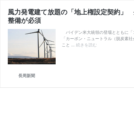
風力発電建て放題の「地上権設定契約」 
整備が必須
バイデン米大統領の登場とともに「コ
「カーボン・ニュートラル（脱炭素社
こと …
続きを読む
風
力
発
電
建
長周新聞
て
放
題
の
「地
上
権
設
定
契