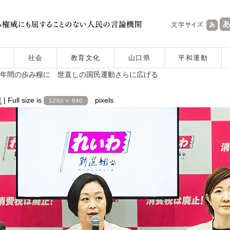
社会
教育文化
山口県
平和運動
6年間の歩み糧に 世直しの国民運動さらに広げる
日
|
Full size is
pixels
1260 × 840