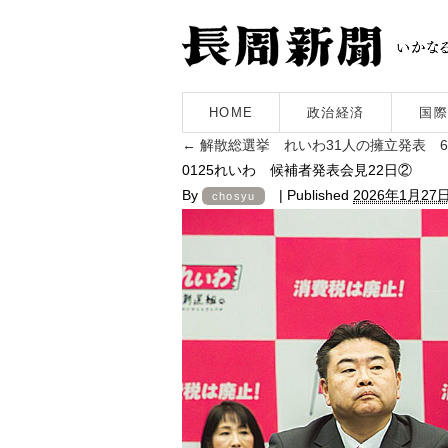
HOME
政治経済
国際
←
解散総選挙 れいわ31人の擁立発表 
0125れいわ 候補者発表会見22日②
By
|
Published
2026年1月27
chosyu