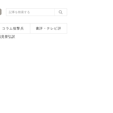
コラム狙撃兵
書評・テレビ評
稲見誉弘訳