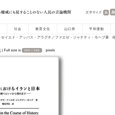
社会
教育文化
山口県
平和運動
 セイエド・アッバス・アラグチ／ファエゼ・ジャナティ・モヘブ著 
日
|
Full size is
pixels
589 × 589