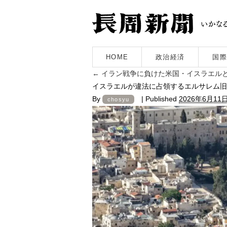
HOME
政治経済
国際
←
イラン戦争に負けた米国・イスラエル
イスラエルが違法に占領するエルサレム旧
By
|
Published
2026年6月11
chosyu