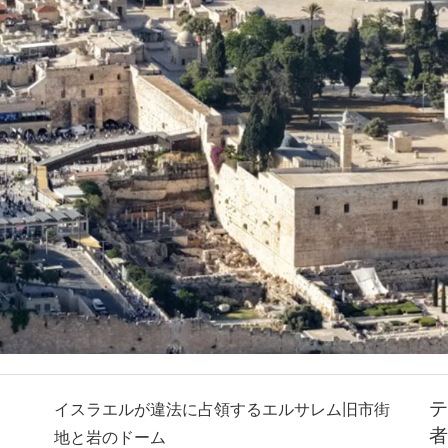
テ
イスラエルが違法に占領するエルサレム旧市街
者
地と岩のドーム