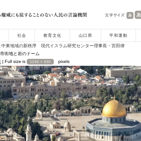
社会
教育文化
山口県
平和運動
と中東地域の新秩序 現代イスラム研究センター理事長・宮田律
市街地と岩のドーム
日
|
Full size is
pixels
1260 × 830